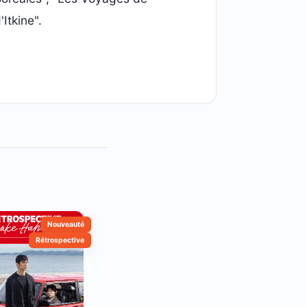
Itkine".
Nouveauté
Rétrospective