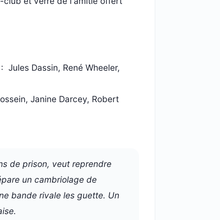
lub et verre de l'amitié offert
o : Jules Dassin, René Wheeler,
ossein, Janine Darcey, Robert
ans de prison, veut reprendre
répare un cambriolage de
une bande rivale les guette. Un
aise.