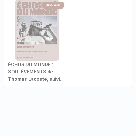
Ciné-club
ÉCHOS DU MONDE :
SOULÈVEMENTS de
Thomas Lacoste, suivi
d'une discussion avec
William Fujiwara,
assistant-réalisateur, et
un protagoniste du film