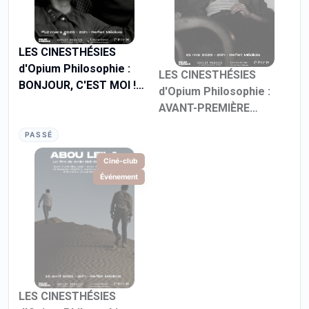
LES CINESTHÉSIES
d'Opium Philosophie :
LES CINESTHÉSIES
BONJOUR, C'EST MOI !
d'Opium Philosophie :
de Frounze Dovlatyan
AVANT-PREMIÈRE
ressortie ARREBATO de
PASSÉ
Iván Zulueta
Ciné-club
Événement
LES CINESTHÉSIES