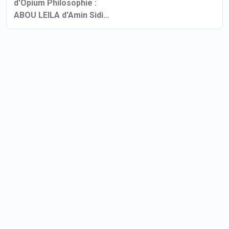
d'Opium Philosophie :
ABOU LEILA d'Amin Sidi-
Boumédiène suivi d'une
rencontre avec le
réalisateur et Boualem
Khelifati