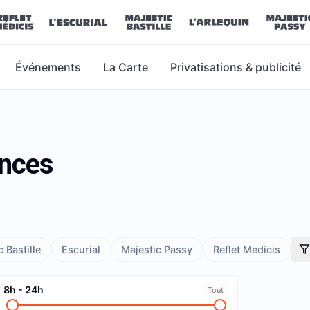
Événements
La Carte
Privatisations & publicité
ances
 Bastille
Escurial
Majestic Passy
Reflet Medicis
8h
-
24h
Tout