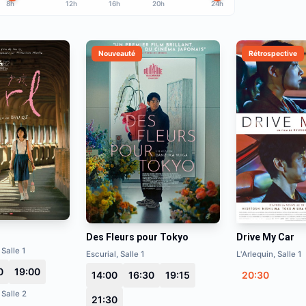
8h
12h
16h
20h
24h
Nouveauté
Rétrospective
Des Fleurs pour Tokyo
Drive My Car
 Salle 1
Escurial, Salle 1
L'Arlequin, Salle 1
0
19:00
14:00
16:30
19:15
20:30
 Salle 2
21:30