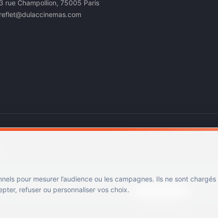
3 rue Champollion, 75005 Paris
reflet@dulaccinemas.com
nnels pour mesurer l’audience ou les campagnes. Ils ne sont chargés
ter, refuser ou personnaliser vos choix.
Mentions légales
Confidentialité
Cookies
Gérer les cookies
Cin