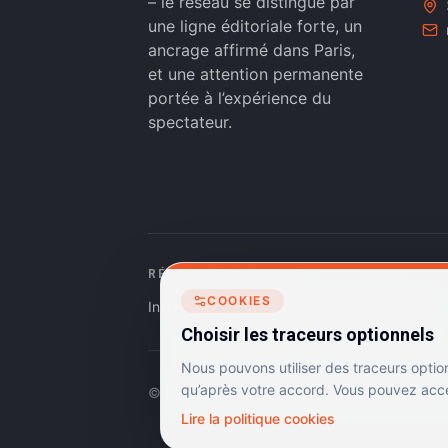
– le réseau se distingue par
une ligne éditoriale forte, un
ancrage affirmé dans Paris,
et une attention permanente
portée à l’expérience du
spectateur.
RÉSEAUX SOCIAUX
COOKIES
Instagram
Facebook
Linkedin
TikTok
Choisir les traceurs optionnels
Nous pouvons utiliser des traceurs optio
qu’après votre accord. Vous pouvez accep
©
2026
Dulac Cinémas. Tous droits réservés.
Lire la politique cookies