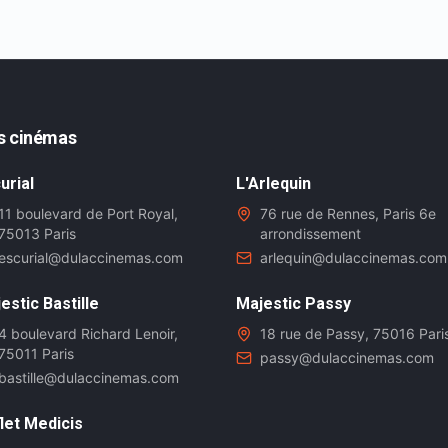
s cinémas
urial
L'Arlequin
11 boulevard de Port Royal,
76 rue de Rennes, Paris 6e
75013 Paris
arrondissement
escurial@dulaccinemas.com
arlequin@dulaccinemas.com
estic Bastille
Majestic Passy
4 boulevard Richard Lenoir,
18 rue de Passy, 75016 Pari
75011 Paris
passy@dulaccinemas.com
bastille@dulaccinemas.com
let Medicis