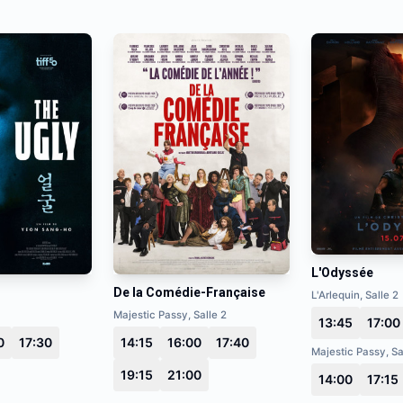
L'Odyssée
De la Comédie-Française
L'Arlequin, Salle 2
Majestic Passy, Salle 2
13:45
17:00
0
17:30
14:15
16:00
17:40
Majestic Passy, Sa
19:15
21:00
14:00
17:15