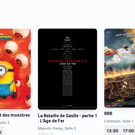
RRR
t des monstres
La Bataille de Gaulle - partie 1
: L'Age de Fer
L'Arlequin, Salle 1
alle 3
Majestic Passy, Salle 3
13:30
17:00
0