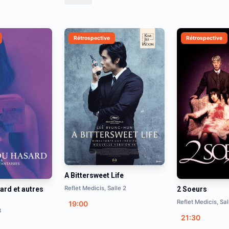
Rétrospective
Rétrospective
A Bittersweet Life
Reflet Medicis, Salle 2
ard et autres
2 Soeurs
Reflet Medicis, Sal
19:00
3
21:30