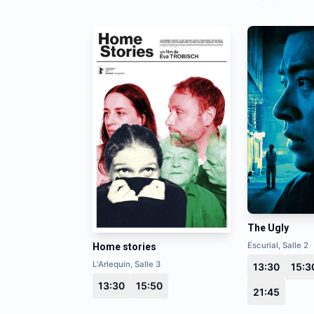
The Ugly
Escurial, Salle 2
Home stories
L'Arlequin, Salle 3
13:30
15:3
13:30
15:50
21:45