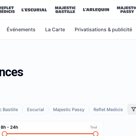
Événements
La Carte
Privatisations & publicité
ances
 Bastille
Escurial
Majestic Passy
Reflet Medicis
8h
-
24h
Tout