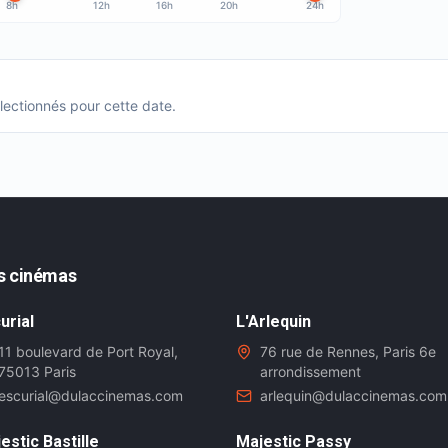
8h
12h
16h
20h
24h
ectionnés pour cette date.
s cinémas
urial
L'Arlequin
11 boulevard de Port Royal,
76 rue de Rennes, Paris 6e
75013 Paris
arrondissement
escurial@dulaccinemas.com
arlequin@dulaccinemas.com
estic Bastille
Majestic Passy