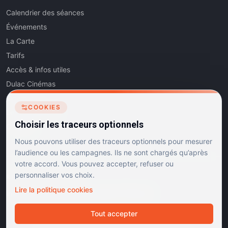
Calendrier des séances
Événements
La Carte
Tarifs
Accès & infos utiles
Dulac Cinémas
Cinéma5
COOKIES
Les Dits de l'Art
Choisir les traceurs optionnels
Contact
Nous pouvons utiliser des traceurs optionnels pour mesurer
l’audience ou les campagnes. Ils ne sont chargés qu’après
votre accord. Vous pouvez accepter, refuser ou
personnaliser vos choix.
RÉSEAUX SOCIAUX
Lire la politique cookies
Instagram
Facebook
Linkedin
TikTok
Tout accepter