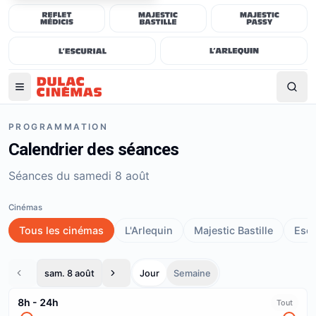
PROGRAMMATION
Calendrier des séances
Séances du samedi 8 août
Cinémas
Tous les cinémas
L'Arlequin
Majestic Bastille
Escu
sam. 8 août
Jour
Semaine
8h
-
24h
Tout