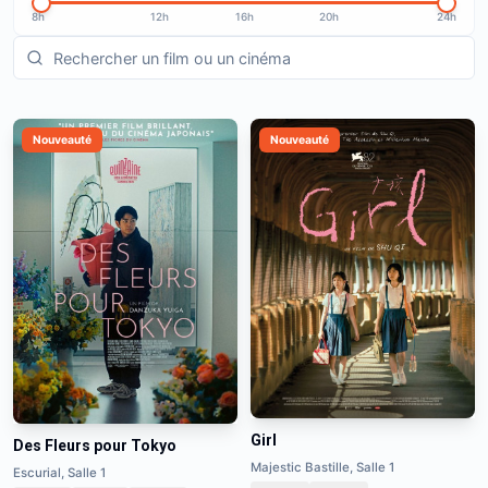
8h
12h
16h
20h
24h
Nouveauté
Nouveauté
Girl
Des Fleurs pour Tokyo
Majestic Bastille, Salle 1
Escurial, Salle 1