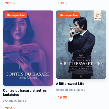
20:30
18:15
Rétrospective
Rétrospective
A Bittersweet Life
Reflet Medicis, Salle 2
Contes du hasard et autres
fantaisies
19:00
L'Arlequin, Salle 3
20:40