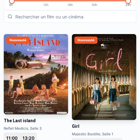
8h
12h
16h
20h
24h
Nouveauté
Nouveauté
The Last island
Girl
Reflet Medicis, Salle 3
Majestic Bastille, Salle 1
11:00
13:20