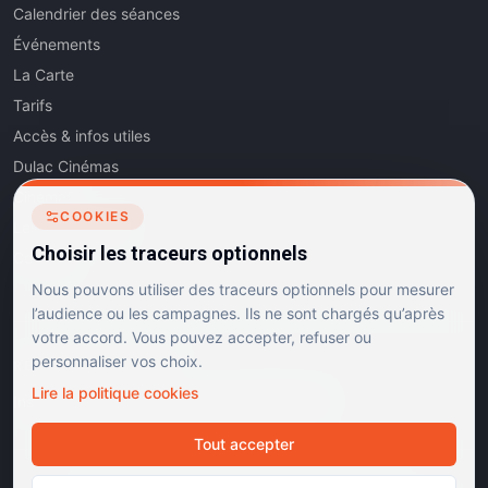
Calendrier des séances
Événements
La Carte
Tarifs
Accès & infos utiles
Dulac Cinémas
Cinéma5
COOKIES
Les Dits de l'Art
Choisir les traceurs optionnels
Contact
Nous pouvons utiliser des traceurs optionnels pour mesurer
l’audience ou les campagnes. Ils ne sont chargés qu’après
votre accord. Vous pouvez accepter, refuser ou
personnaliser vos choix.
RÉSEAUX SOCIAUX
Lire la politique cookies
Instagram
Facebook
Linkedin
TikTok
Tout accepter