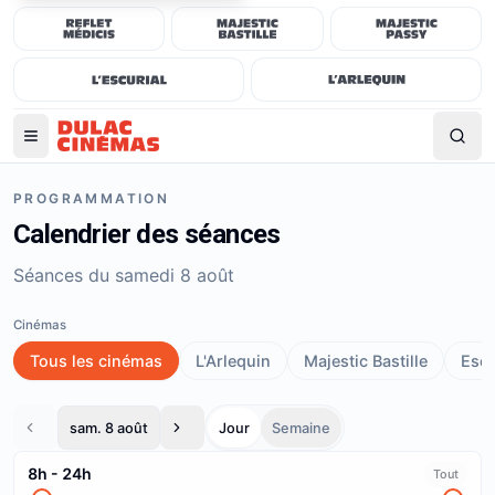
PROGRAMMATION
Calendrier des séances
Séances du samedi 8 août
Cinémas
Tous les cinémas
L'Arlequin
Majestic Bastille
Escu
sam. 8 août
Jour
Semaine
8h
-
24h
Tout