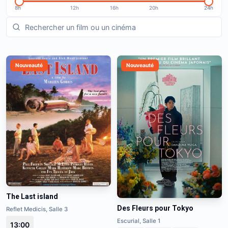
8h
12h
16h
20h
24h
Nouveauté
Nouveauté
The Last island
Des Fleurs pour Tokyo
Reflet Medicis, Salle 3
Escurial, Salle 1
13:00