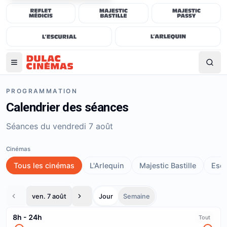
PROGRAMMATION
Calendrier des séances
Séances du vendredi 7 août
Cinémas
Tous les cinémas
L'Arlequin
Majestic Bastille
Escu
ven. 7 août
Jour
Semaine
8h
-
24h
Tout