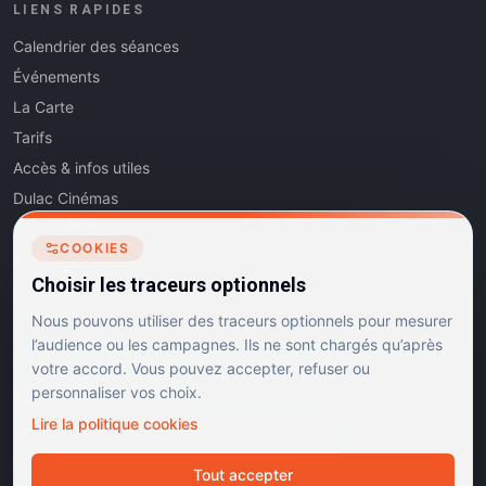
LIENS RAPIDES
Calendrier des séances
Événements
La Carte
Tarifs
Accès & infos utiles
Dulac Cinémas
Cinéma5
COOKIES
Les Dits de l'Art
Choisir les traceurs optionnels
Contact
Nous pouvons utiliser des traceurs optionnels pour mesurer
l’audience ou les campagnes. Ils ne sont chargés qu’après
votre accord. Vous pouvez accepter, refuser ou
personnaliser vos choix.
RÉSEAUX SOCIAUX
Lire la politique cookies
Instagram
Facebook
Linkedin
TikTok
Tout accepter