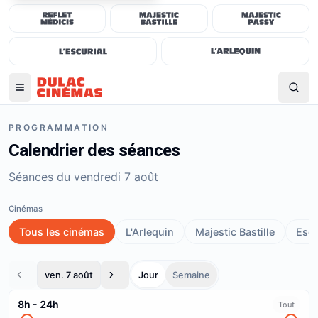
PROGRAMMATION
Calendrier des séances
Séances du vendredi 7 août
Cinémas
Tous les cinémas
L'Arlequin
Majestic Bastille
Escu
ven. 7 août
Jour
Semaine
8h
-
24h
Tout