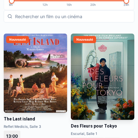
8h
12h
16h
20h
24h
Nouveauté
Nouveauté
The Last island
Des Fleurs pour Tokyo
Reflet Medicis, Salle 3
Escurial, Salle 1
13:00