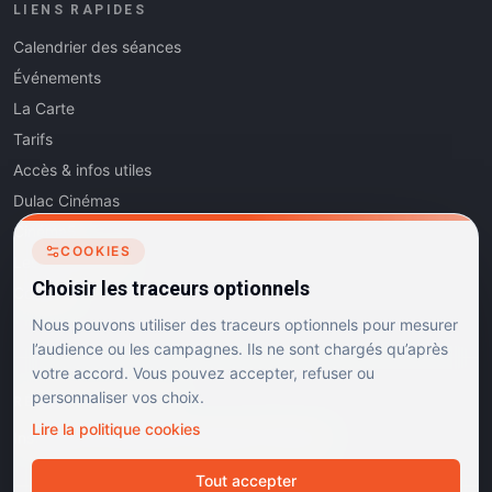
LIENS RAPIDES
Calendrier des séances
Événements
La Carte
Tarifs
Accès & infos utiles
Dulac Cinémas
Cinéma5
COOKIES
Les Dits de l'Art
Choisir les traceurs optionnels
Contact
Nous pouvons utiliser des traceurs optionnels pour mesurer
l’audience ou les campagnes. Ils ne sont chargés qu’après
votre accord. Vous pouvez accepter, refuser ou
personnaliser vos choix.
RÉSEAUX SOCIAUX
Lire la politique cookies
Instagram
Facebook
Linkedin
TikTok
Tout accepter