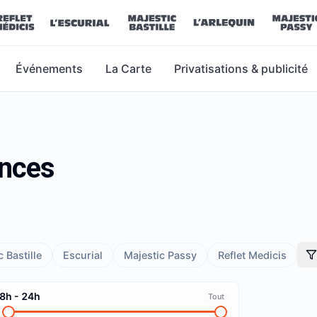
Événements
La Carte
Privatisations & publicité
ances
 Bastille
Escurial
Majestic Passy
Reflet Medicis
8h
-
24h
Tout