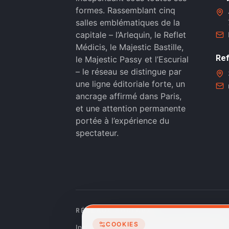
formes. Rassemblant cinq
salles emblématiques de la
capitale – l’Arlequin, le Reflet
Médicis, le Majestic Bastille,
Ref
le Majestic Passy et l’Escurial
– le réseau se distingue par
une ligne éditoriale forte, un
ancrage affirmé dans Paris,
et une attention permanente
portée à l’expérience du
spectateur.
RÉSEAUX SOCIAUX
COOKIES
Instagram
Facebook
Linkedin
TikTok