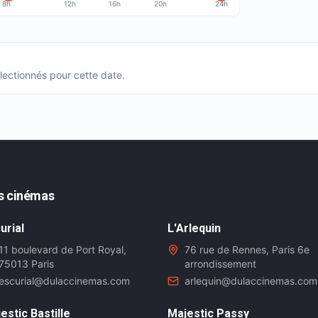
8h
12h
16h
20h
24h
ectionnés pour cette date.
s cinémas
urial
L'Arlequin
11 boulevard de Port Royal,
76 rue de Rennes, Paris 6e
75013 Paris
arrondissement
escurial@dulaccinemas.com
arlequin@dulaccinemas.com
estic Bastille
Majestic Passy