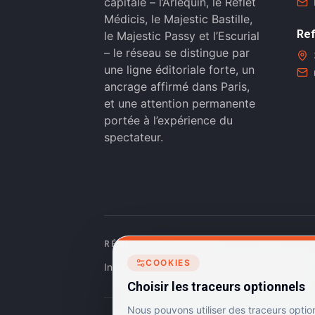
capitale – l’Arlequin, le Reflet
Médicis, le Majestic Bastille,
Ref
le Majestic Passy et l’Escurial
– le réseau se distingue par
une ligne éditoriale forte, un
ancrage affirmé dans Paris,
et une attention permanente
portée à l’expérience du
spectateur.
RÉSEAUX SOCIAUX
COOKIES
Instagram
Facebook
Linkedin
TikTok
Choisir les traceurs optionnels
Nous pouvons utiliser des traceurs optio