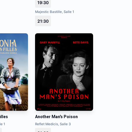
19:30
Majestic Bastille, Salle 1
21:30
illes
Another Man's Poison
le 1
Reflet Medicis, Salle 3