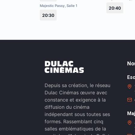
Majestic Passy, Salle 1
20:40
20:30
No
Esc
Depuis sa création, le réseau
Dulac Cinémas œuvre avec
constance et exigence à la
diffusion du cinéma
Maj
indépendant sous toutes ses
formes. Rassemblant cinq
salles emblématiques de la