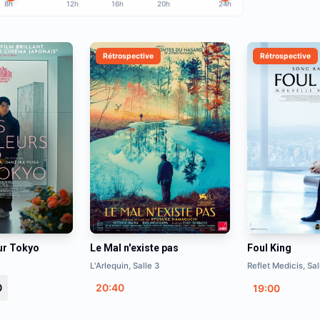
8h
12h
16h
20h
24h
Rétrospective
Rétrospective
ur Tokyo
Le Mal n'existe pas
Foul King
L'Arlequin, Salle 3
Reflet Medicis, Sal
0
20:40
19:00