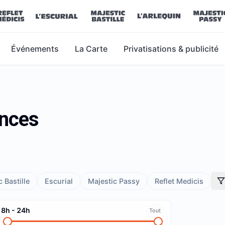
Événements
La Carte
Privatisations & publicité
ances
 Bastille
Escurial
Majestic Passy
Reflet Medicis
8h
-
24h
Tout