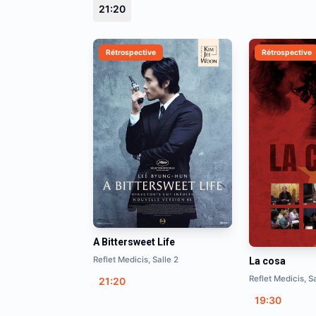
21:20
Rétrospective
Rétrospective
A Bittersweet Life
Reflet Medicis, Salle 2
La cosa
Reflet Medicis, Sa
21:20
19:30