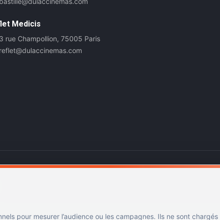
bastille@dulaccinemas.com
let Medicis
3 rue Champollion, 75005 Paris
reflet@dulaccinemas.com
nnels pour mesurer l’audience ou les campagnes. Ils ne sont chargés