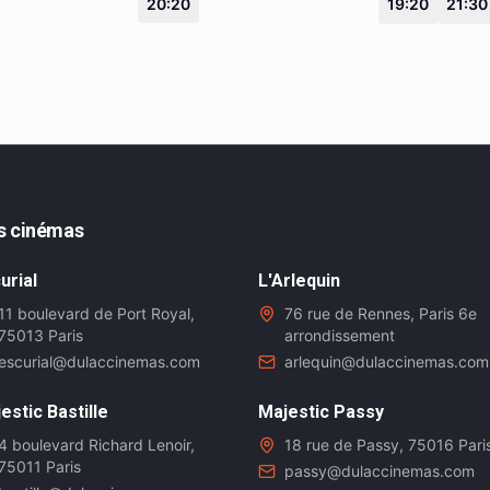
20:20
19:20
21:30
s cinémas
urial
L'Arlequin
11 boulevard de Port Royal,
76 rue de Rennes, Paris 6e
75013 Paris
arrondissement
escurial@dulaccinemas.com
arlequin@dulaccinemas.com
estic Bastille
Majestic Passy
4 boulevard Richard Lenoir,
18 rue de Passy, 75016 Pari
75011 Paris
passy@dulaccinemas.com