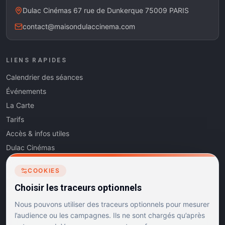
Dulac Cinémas 67 rue de Dunkerque 75009 PARIS
contact@maisondulaccinema.com
LIENS RAPIDES
Calendrier des séances
Événements
La Carte
Tarifs
Accès & infos utiles
Dulac Cinémas
Cinéma5
COOKIES
Les Dits de l'Art
Choisir les traceurs optionnels
Contact
Nous pouvons utiliser des traceurs optionnels pour mesurer
l’audience ou les campagnes. Ils ne sont chargés qu’après