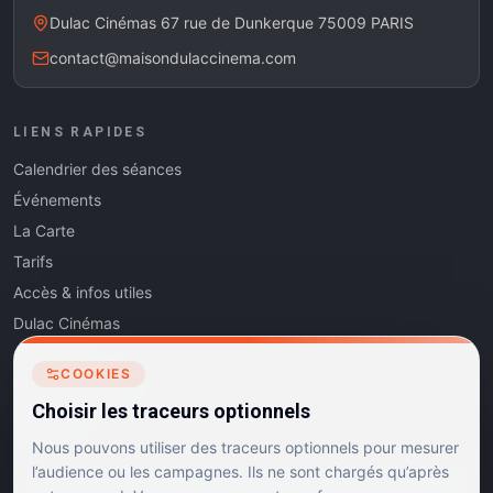
Dulac Cinémas 67 rue de Dunkerque 75009 PARIS
contact@maisondulaccinema.com
LIENS RAPIDES
Calendrier des séances
Événements
La Carte
Tarifs
Accès & infos utiles
Dulac Cinémas
Cinéma5
COOKIES
Les Dits de l'Art
Choisir les traceurs optionnels
Contact
Nous pouvons utiliser des traceurs optionnels pour mesurer
l’audience ou les campagnes. Ils ne sont chargés qu’après