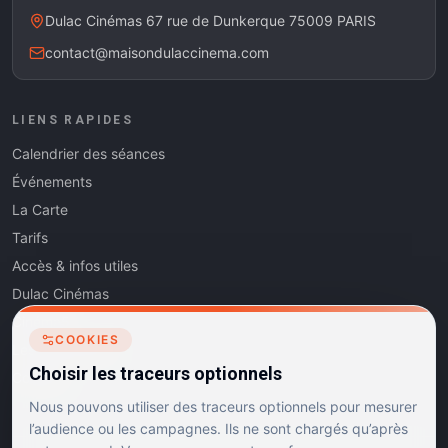
Dulac Cinémas 67 rue de Dunkerque 75009 PARIS
contact@maisondulaccinema.com
LIENS RAPIDES
Calendrier des séances
Événements
La Carte
Tarifs
Accès & infos utiles
Dulac Cinémas
Cinéma5
COOKIES
Les Dits de l'Art
Choisir les traceurs optionnels
Contact
Nous pouvons utiliser des traceurs optionnels pour mesurer
l’audience ou les campagnes. Ils ne sont chargés qu’après