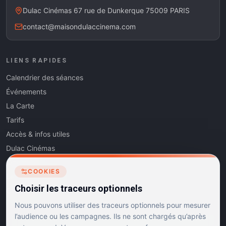
Dulac Cinémas 67 rue de Dunkerque 75009 PARIS
contact@maisondulaccinema.com
LIENS RAPIDES
Calendrier des séances
Événements
La Carte
Tarifs
Accès & infos utiles
Dulac Cinémas
Cinéma5
COOKIES
Les Dits de l'Art
Choisir les traceurs optionnels
Contact
Nous pouvons utiliser des traceurs optionnels pour mesurer
l’audience ou les campagnes. Ils ne sont chargés qu’après