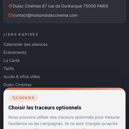
Dulac Cinémas 67 rue de Dunkerque 75009 PARIS
contact@maisondulaccinema.com
LIENS RAPIDES
Calendrier des séances
Événements
La Carte
Tarifs
Accès & infos utiles
Dulac Cinémas
Cinéma5
COOKIES
Les Dits de l'Art
Choisir les traceurs optionnels
Contact
Nous pouvons utiliser des traceurs optionnels pour mesurer
l’audience ou les campagnes. Ils ne sont chargés qu’après