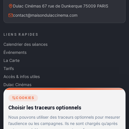
Dulac Cinémas 67 rue de Dunkerque 75009 PARIS
contact@maisondulaccinema.com
LIENS RAPIDES
Calendrier des séances
Événements
La Carte
Tarifs
Accès & infos utiles
Dulac Cinémas
Cinéma5
COOKIES
Les Dits de l'Art
Choisir les traceurs optionnels
Contact
Nous pouvons utiliser des traceurs optionnels pour mesurer
l’audience ou les campagnes. Ils ne sont chargés qu’après