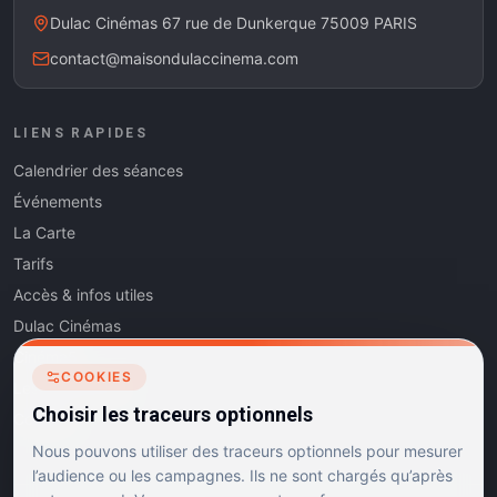
Dulac Cinémas 67 rue de Dunkerque 75009 PARIS
contact@maisondulaccinema.com
LIENS RAPIDES
Calendrier des séances
Événements
La Carte
Tarifs
Accès & infos utiles
Dulac Cinémas
Cinéma5
COOKIES
Les Dits de l'Art
Choisir les traceurs optionnels
Contact
Nous pouvons utiliser des traceurs optionnels pour mesurer
l’audience ou les campagnes. Ils ne sont chargés qu’après