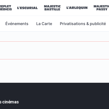
Événements
La Carte
Privatisations & publicité
s cinémas