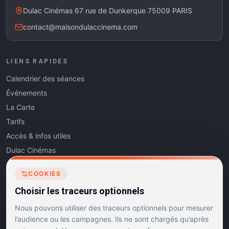
Dulac Cinémas 67 rue de Dunkerque 75009 PARIS
contact@maisondulaccinema.com
LIENS RAPIDES
Calendrier des séances
Événements
La Carte
Tarifs
Accès & infos utiles
Dulac Cinémas
Cinéma5
COOKIES
Les Dits de l'Art
Choisir les traceurs optionnels
Contact
Nous pouvons utiliser des traceurs optionnels pour mesurer
l’audience ou les campagnes. Ils ne sont chargés qu’après