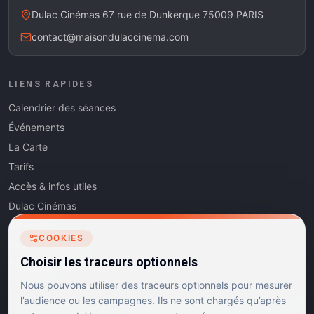
Dulac Cinémas 67 rue de Dunkerque 75009 PARIS
contact@maisondulaccinema.com
LIENS RAPIDES
Calendrier des séances
Événements
La Carte
Tarifs
Accès & infos utiles
Dulac Cinémas
Cinéma5
COOKIES
Les Dits de l'Art
Choisir les traceurs optionnels
Contact
Nous pouvons utiliser des traceurs optionnels pour mesurer
l’audience ou les campagnes. Ils ne sont chargés qu’après