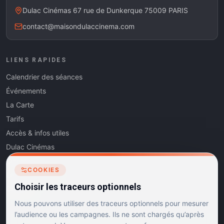
Dulac Cinémas 67 rue de Dunkerque 75009 PARIS
contact@maisondulaccinema.com
LIENS RAPIDES
Calendrier des séances
Événements
La Carte
Tarifs
Accès & infos utiles
Dulac Cinémas
Cinéma5
COOKIES
Les Dits de l'Art
Choisir les traceurs optionnels
Contact
Nous pouvons utiliser des traceurs optionnels pour mesurer
l’audience ou les campagnes. Ils ne sont chargés qu’après