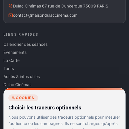
Dulac Cinémas 67 rue de Dunkerque 75009 PARIS
contact@maisondulaccinema.com
LIENS RAPIDES
Calendrier des séances
Événements
La Carte
Tarifs
Accès & infos utiles
Dulac Cinémas
Cinéma5
COOKIES
Les Dits de l'Art
Choisir les traceurs optionnels
Contact
Nous pouvons utiliser des traceurs optionnels pour mesurer
l’audience ou les campagnes. Ils ne sont chargés qu’après