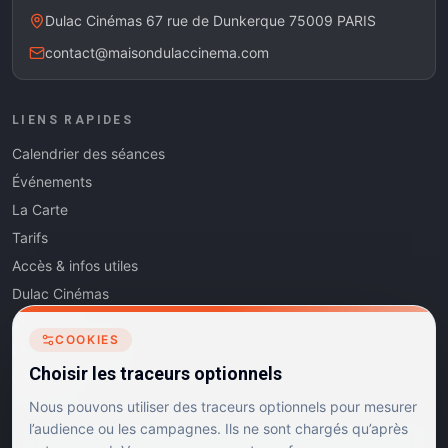
Dulac Cinémas 67 rue de Dunkerque 75009 PARIS
contact@maisondulaccinema.com
LIENS RAPIDES
Calendrier des séances
Événements
La Carte
Tarifs
Accès & infos utiles
Dulac Cinémas
Cinéma5
COOKIES
Les Dits de l'Art
Choisir les traceurs optionnels
Contact
Nous pouvons utiliser des traceurs optionnels pour mesurer
l’audience ou les campagnes. Ils ne sont chargés qu’après