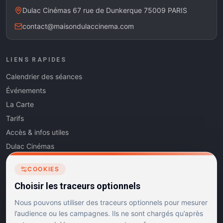
Dulac Cinémas 67 rue de Dunkerque 75009 PARIS
contact@maisondulaccinema.com
LIENS RAPIDES
Calendrier des séances
Événements
La Carte
Tarifs
Accès & infos utiles
Dulac Cinémas
Cinéma5
COOKIES
Les Dits de l'Art
Choisir les traceurs optionnels
Contact
Nous pouvons utiliser des traceurs optionnels pour mesurer
l’audience ou les campagnes. Ils ne sont chargés qu’après