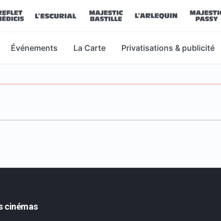
Événements
La Carte
Privatisations & publicité
s cinémas