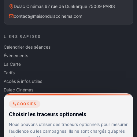
Dulac Cinémas 67 rue de Dunkerque 75009 PARIS
contact@maisondulaccinema.com
LIENS RAPIDES
Calendrier des séances
Événements
La Carte
Tarifs
Accès & infos utiles
Dulac Cinémas
Cinéma5
COOKIES
Les Dits de l'Art
Choisir les traceurs optionnels
Contact
Nous pouvons utiliser des traceurs optionnels pour mesurer
l’audience ou les campagnes. Ils ne sont chargés qu’après