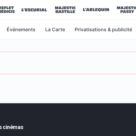
Événements
La Carte
Privatisations & publicité
s cinémas