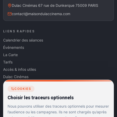
Dulac Cinémas 67 rue de Dunkerque 75009 PARIS
contact@maisondulaccinema.com
LIENS RAPIDES
Calendrier des séances
Événements
La Carte
Tarifs
Accès & infos utiles
Dulac Cinémas
Cinéma5
COOKIES
Les Dits de l'Art
Choisir les traceurs optionnels
Contact
Nous pouvons utiliser des traceurs optionnels pour mesurer
l’audience ou les campagnes. Ils ne sont chargés qu’après