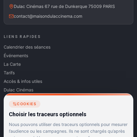
Dulac Cinémas 67 rue de Dunkerque 75009 PARIS
contact@maisondulaccinema.com
LIENS RAPIDES
Calendrier des séances
Événements
La Carte
Tarifs
Accès & infos utiles
Dulac Cinémas
Cinéma5
COOKIES
Les Dits de l'Art
Choisir les traceurs optionnels
Contact
Nous pouvons utiliser des traceurs optionnels pour mesurer
l’audience ou les campagnes. Ils ne sont chargés qu’après