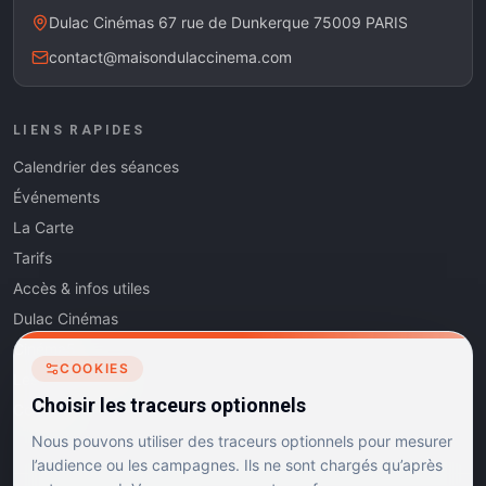
Dulac Cinémas 67 rue de Dunkerque 75009 PARIS
contact@maisondulaccinema.com
LIENS RAPIDES
Calendrier des séances
Événements
La Carte
Tarifs
Accès & infos utiles
Dulac Cinémas
Cinéma5
COOKIES
Les Dits de l'Art
Choisir les traceurs optionnels
Contact
Nous pouvons utiliser des traceurs optionnels pour mesurer
l’audience ou les campagnes. Ils ne sont chargés qu’après