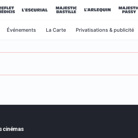
Événements
La Carte
Privatisations & publicité
s cinémas