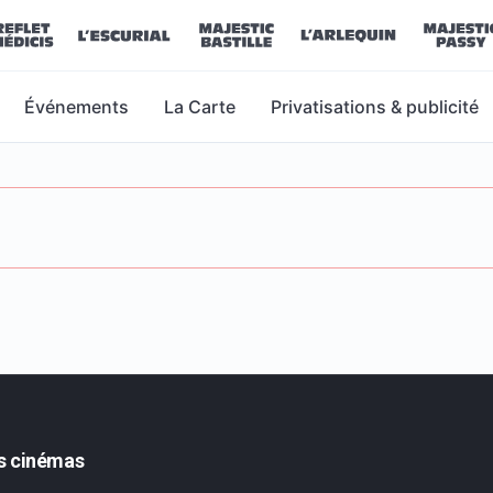
Événements
La Carte
Privatisations & publicité
s cinémas