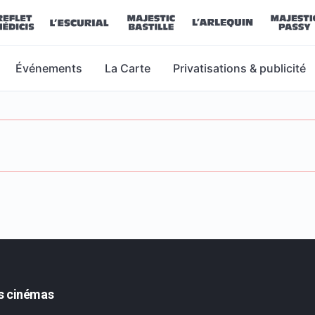
Événements
La Carte
Privatisations & publicité
s cinémas