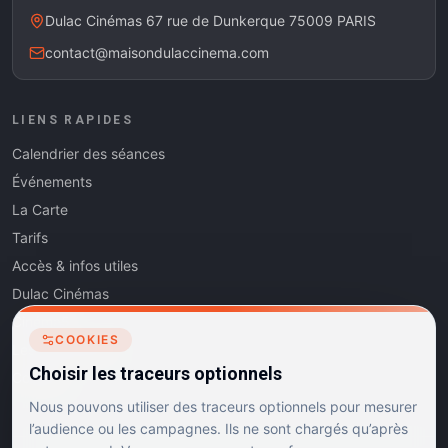
Dulac Cinémas 67 rue de Dunkerque 75009 PARIS
contact@maisondulaccinema.com
LIENS RAPIDES
Calendrier des séances
Événements
La Carte
Tarifs
Accès & infos utiles
Dulac Cinémas
Cinéma5
COOKIES
Les Dits de l'Art
Choisir les traceurs optionnels
Contact
Nous pouvons utiliser des traceurs optionnels pour mesurer
l’audience ou les campagnes. Ils ne sont chargés qu’après