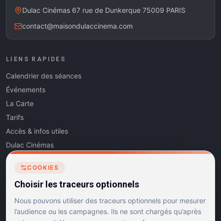
Dulac Cinémas 67 rue de Dunkerque 75009 PARIS
contact@maisondulaccinema.com
LIENS RAPIDES
Calendrier des séances
Événements
La Carte
Tarifs
Accès & infos utiles
Dulac Cinémas
Cinéma5
COOKIES
Les Dits de l'Art
Choisir les traceurs optionnels
Contact
Nous pouvons utiliser des traceurs optionnels pour mesurer
l’audience ou les campagnes. Ils ne sont chargés qu’après