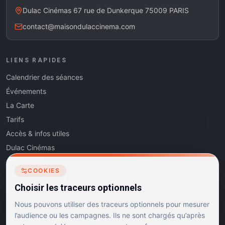
Dulac Cinémas 67 rue de Dunkerque 75009 PARIS
contact@maisondulaccinema.com
LIENS RAPIDES
Calendrier des séances
Événements
La Carte
Tarifs
Accès & infos utiles
Dulac Cinémas
Cinéma5
COOKIES
Les Dits de l'Art
Choisir les traceurs optionnels
Contact
Nous pouvons utiliser des traceurs optionnels pour mesurer
l’audience ou les campagnes. Ils ne sont chargés qu’après