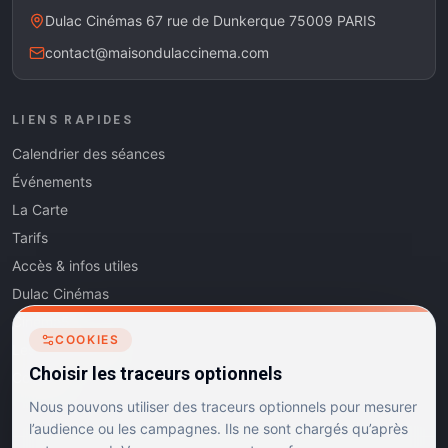
Dulac Cinémas 67 rue de Dunkerque 75009 PARIS
contact@maisondulaccinema.com
LIENS RAPIDES
Calendrier des séances
Événements
La Carte
Tarifs
Accès & infos utiles
Dulac Cinémas
Cinéma5
COOKIES
Les Dits de l'Art
Choisir les traceurs optionnels
Contact
Nous pouvons utiliser des traceurs optionnels pour mesurer
l’audience ou les campagnes. Ils ne sont chargés qu’après