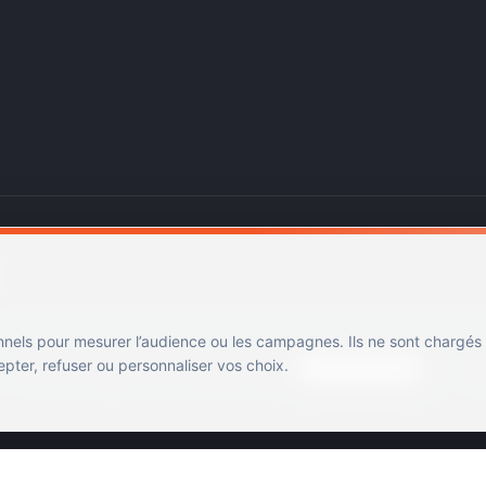
nnels pour mesurer l’audience ou les campagnes. Ils ne sont chargés
ter, refuser ou personnaliser vos choix.
Mentions légales
Confidentialité
Cookies
Gérer les cookies
Cin