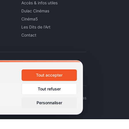
Accès & infos utiles
Dulac Cinémas
Cinéma5
Les Dits de l'Art
Contact
Tout accepter
Tout refuser
émas d'art et d'essai · Labels Europa Cinemas
Personnaliser