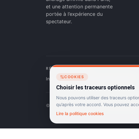
et une attention permanente
portée à l’expérience du
spectateur.
RÉSEAUX SOCIAUX
COOKIES
Instagram
Facebook
Linkedin
TikTok
Choisir les traceurs optionnels
Nous pouvons utiliser des traceurs optio
qu’après votre accord. Vous pouvez accep
©
2026
Dulac Cinémas. Tous droits réservés.
Lire la politique cookies