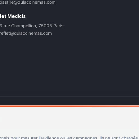
bastille@dulaccinemas.com
let Medicis
3 rue Champollion, 75005 Paris
reflet@dulaccinemas.com
nnels pour mesurer l’audience ou les campagnes. Ils ne sont chargés