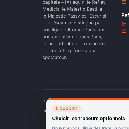
capitale – l’Arlequin, le Reflet
Médicis, le Majestic Bastille,
Ref
le Majestic Passy et l’Escurial
– le réseau se distingue par
une ligne éditoriale forte, un
ancrage affirmé dans Paris,
et une attention permanente
portée à l’expérience du
spectateur.
RÉSEAUX SOCIAUX
COOKIES
Instagram
Facebook
Linkedin
TikTok
Choisir les traceurs optionnels
Nous pouvons utiliser des traceurs optio