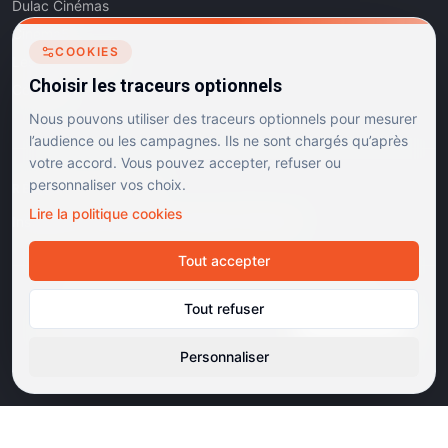
Dulac Cinémas
Cinéma5
COOKIES
Les Dits de l'Art
Choisir les traceurs optionnels
Contact
Nous pouvons utiliser des traceurs optionnels pour mesurer
l’audience ou les campagnes. Ils ne sont chargés qu’après
votre accord. Vous pouvez accepter, refuser ou
personnaliser vos choix.
RÉSEAUX SOCIAUX
Lire la politique cookies
Instagram
Facebook
Linkedin
TikTok
Tout accepter
©
2026
Dulac Cinémas. Tous droits réservés.
Tout refuser
Mentions légales
Confidentialité
Cookies
Gérer les cookies
Cinémas d'art et d'essai · Labels Europa Cinemas
Personnaliser