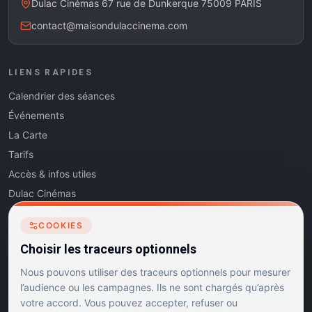
Dulac Cinémas 67 rue de Dunkerque 75009 PARIS
contact@maisondulaccinema.com
LIENS RAPIDES
Calendrier des séances
Événements
La Carte
Tarifs
Accès & infos utiles
Dulac Cinémas
Cinéma5
COOKIES
Les Dits de l'Art
Choisir les traceurs optionnels
Contact
Nous pouvons utiliser des traceurs optionnels pour mesurer
l’audience ou les campagnes. Ils ne sont chargés qu’après
votre accord. Vous pouvez accepter, refuser ou