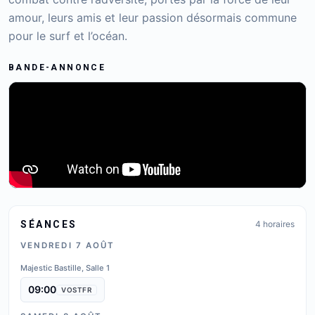
amour, leurs amis et leur passion désormais commune
pour le surf et l’océan.
BANDE-ANNONCE
SÉANCES
4
horaire
s
VENDREDI 7 AOÛT
Majestic Bastille, Salle 1
09:00
VOSTFR