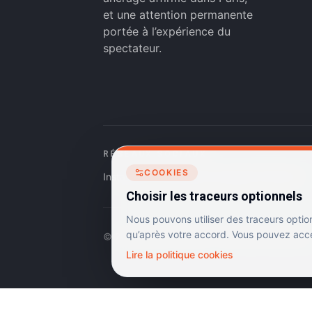
et une attention permanente
portée à l’expérience du
spectateur.
RÉSEAUX SOCIAUX
COOKIES
Instagram
Facebook
Linkedin
TikTok
Choisir les traceurs optionnels
Nous pouvons utiliser des traceurs optio
qu’après votre accord. Vous pouvez accep
©
2026
Dulac Cinémas. Tous droits réservés.
Lire la politique cookies