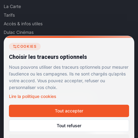
La Carte
Tarifs
Accès & infos utiles
Dulac Cinémas
Cinéma5
COOKIES
Les Dits de l'Art
Choisir les traceurs optionnels
Contact
Nous pouvons utiliser des traceurs optionnels pour mesurer
l’audience ou les campagnes. Ils ne sont chargés qu’après
votre accord. Vous pouvez accepter, refuser ou
personnaliser vos choix.
RÉSEAUX SOCIAUX
Lire la politique cookies
Instagram
Facebook
Linkedin
TikTok
Tout accepter
©
2026
Dulac Cinémas. Tous droits réservés.
Tout refuser
Mentions légales
Confidentialité
Cookies
Gérer les cookies
Cinémas d'art et d'essai · Labels Europa Cinemas