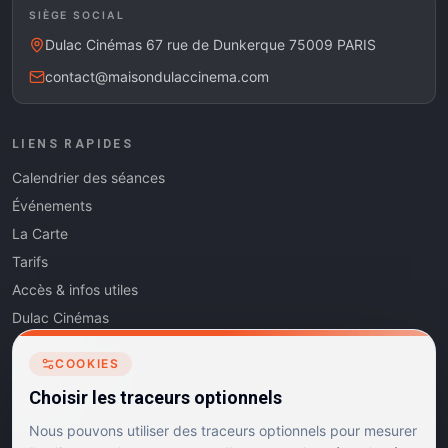
SIÈGE SOCIAL
Dulac Cinémas 67 rue de Dunkerque 75009 PARIS
contact@maisondulaccinema.com
LIENS RAPIDES
Calendrier des séances
Événements
La Carte
Tarifs
Accès & infos utiles
Dulac Cinémas
Cinéma5
COOKIES
Les Dits de l'Art
Choisir les traceurs optionnels
Contact
Nous pouvons utiliser des traceurs optionnels pour mesurer