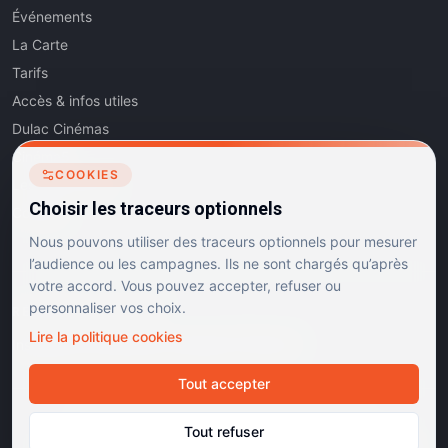
Événements
La Carte
Tarifs
Accès & infos utiles
Dulac Cinémas
Cinéma5
COOKIES
Les Dits de l'Art
Choisir les traceurs optionnels
Contact
Nous pouvons utiliser des traceurs optionnels pour mesurer
l’audience ou les campagnes. Ils ne sont chargés qu’après
votre accord. Vous pouvez accepter, refuser ou
personnaliser vos choix.
RÉSEAUX SOCIAUX
Lire la politique cookies
Instagram
Facebook
Linkedin
TikTok
Tout accepter
©
2026
Dulac Cinémas. Tous droits réservés.
Tout refuser