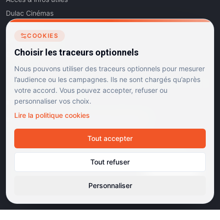
Dulac Cinémas
Cinéma5
COOKIES
Les Dits de l'Art
Choisir les traceurs optionnels
Contact
Nous pouvons utiliser des traceurs optionnels pour mesurer
l’audience ou les campagnes. Ils ne sont chargés qu’après
votre accord. Vous pouvez accepter, refuser ou
personnaliser vos choix.
RÉSEAUX SOCIAUX
Lire la politique cookies
Instagram
Facebook
Linkedin
TikTok
Tout accepter
©
2026
Dulac Cinémas. Tous droits réservés.
Tout refuser
Mentions légales
Confidentialité
Cookies
Gérer les cookies
Cinémas d'art et d'essai · Labels Europa Cinemas
Personnaliser