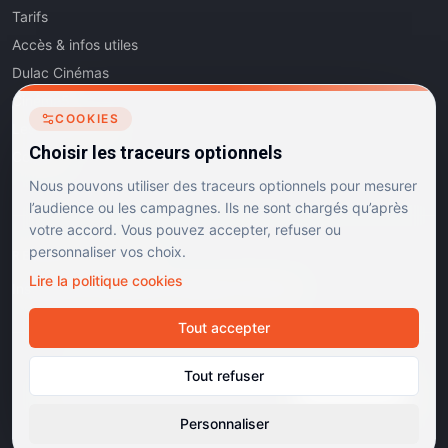
Tarifs
Accès & infos utiles
Dulac Cinémas
Cinéma5
COOKIES
Les Dits de l'Art
Choisir les traceurs optionnels
Contact
Nous pouvons utiliser des traceurs optionnels pour mesurer
l’audience ou les campagnes. Ils ne sont chargés qu’après
votre accord. Vous pouvez accepter, refuser ou
personnaliser vos choix.
RÉSEAUX SOCIAUX
Lire la politique cookies
Instagram
Facebook
Linkedin
TikTok
Tout accepter
©
2026
Dulac Cinémas. Tous droits réservés.
Tout refuser
Mentions légales
Confidentialité
Cookies
Gérer les cookies
Cinémas d'art et d'essai · Labels Europa Cinemas
Personnaliser