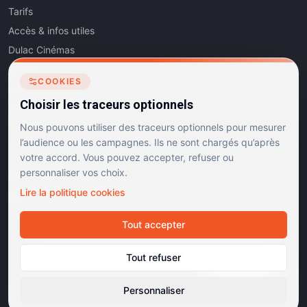
Tarifs
Accès & infos utiles
Dulac Cinémas
Cinéma5
COOKIES
Les Dits de l'Art
Choisir les traceurs optionnels
Contact
Nous pouvons utiliser des traceurs optionnels pour mesurer
l’audience ou les campagnes. Ils ne sont chargés qu’après
votre accord. Vous pouvez accepter, refuser ou
personnaliser vos choix.
RÉSEAUX SOCIAUX
Lire la politique cookies
Instagram
Facebook
Linkedin
TikTok
Tout accepter
©
2026
Dulac Cinémas. Tous droits réservés.
Tout refuser
Mentions légales
Confidentialité
Cookies
Gérer les cookies
Cinémas d'art et d'essai · Labels Europa Cinemas
Personnaliser