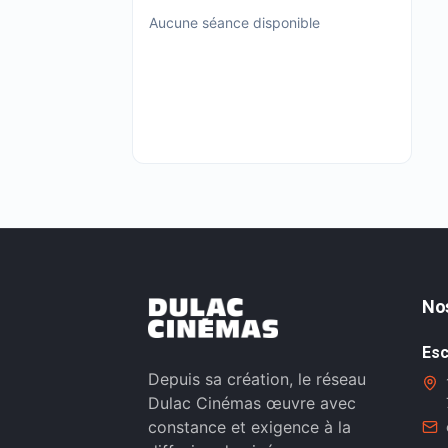
Aucune séance disponible
No
Esc
Depuis sa création, le réseau
Dulac Cinémas œuvre avec
constance et exigence à la